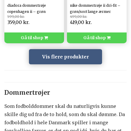
diadora dommertrøje
nike dommertrøje ii dri-fit –
copenhagen ii – grøn
grøn/sort lange ærmer
599,00 kr.
499,00 kr.
359,00 kr.
419,00 kr.
Gå til shop
Gå til shop
Vis flere produkter
Dommertrøjer
Som fodbolddommer skal du naturligvis kunne
skille dig ud fra de to hold, som du skal dømme. Da
fodboldhold i hele Danmark spiller i mange
forskellige farver, er det en god idé, hvis du har et