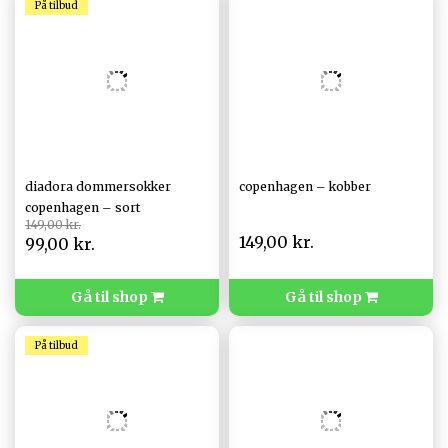
På tilbud
Dommerfløjte
Rødt og gult kort
diadora dommersokker
copenhagen – kobber
copenhagen – sort
149,00 kr.
149,00 kr.
99,00 kr.
Gå til shop
Gå til shop
På tilbud