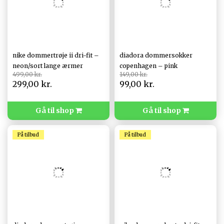
nike dommertrøje ii dri-fit –
diadora dommersokker
neon/sort lange ærmer
copenhagen – pink
499,00 kr.
149,00 kr.
299,00 kr.
99,00 kr.
Gå til shop
Gå til shop
På tilbud
På tilbud