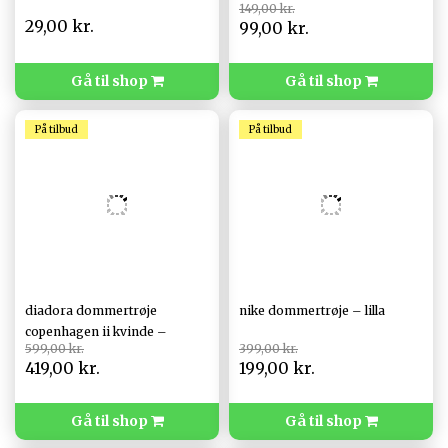
149,00 kr.
29,00 kr.
99,00 kr.
Gå til shop
Gå til shop
På tilbud
På tilbud
diadora dommertrøje
nike dommertrøje – lilla
copenhagen ii kvinde –
599,00 kr.
399,00 kr.
kobber
419,00 kr.
199,00 kr.
Gå til shop
Gå til shop