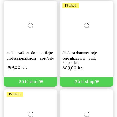
På tilbud
molten valkeen dommerfløjte
diadora dommertrøje
professional japan – sort/sølv
copenhagen ii – pink
699,00 kr.
399,00 kr.
489,00 kr.
Gå til shop
Gå til shop
På tilbud