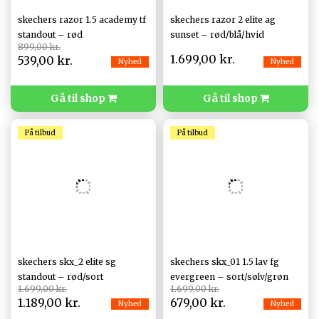
skechers razor 1.5 academy tf
skechers razor 2 elite ag
standout – rød
sunset – rød/blå/hvid
899,00 kr.
1.699,00 kr.
539,00 kr.
Nyhed
Nyhed
Gå til shop
Gå til shop
På tilbud
På tilbud
skechers skx_2 elite sg
skechers skx_01 1.5 lav fg
standout – rød/sort
evergreen – sort/sølv/grøn
1.699,00 kr.
1.699,00 kr.
1.189,00 kr.
679,00 kr.
Nyhed
Nyhed