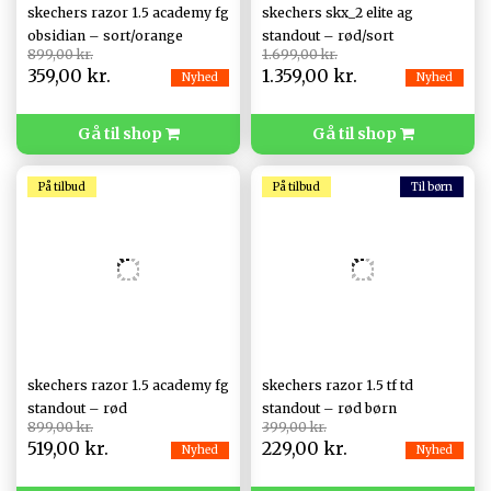
skechers razor 1.5 academy fg
skechers skx_2 elite ag
obsidian – sort/orange
standout – rød/sort
899,00 kr.
1.699,00 kr.
359,00 kr.
1.359,00 kr.
Nyhed
Nyhed
Gå til shop
Gå til shop
På tilbud
På tilbud
skechers razor 1.5 academy fg
skechers razor 1.5 tf td
standout – rød
standout – rød børn
899,00 kr.
399,00 kr.
519,00 kr.
229,00 kr.
Nyhed
Nyhed