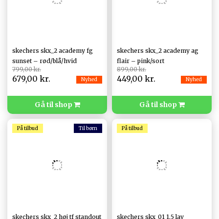
skechers skx_2 academy fg
skechers skx_2 academy ag
sunset – rød/blå/hvid
flair – pink/sort
799,00 kr.
899,00 kr.
679,00 kr.
449,00 kr.
Nyhed
Nyhed
Gå til shop
Gå til shop
På tilbud
På tilbud
skechers skx_2 høj tf standout
skechers skx_01 1.5 lav