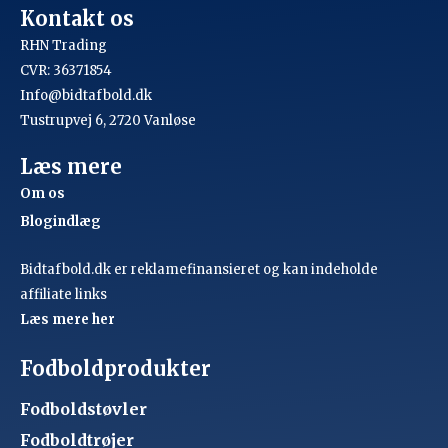
Kontakt os
RHN Trading
CVR: 36371854
Info@bidtafbold.dk
Tustrupvej 6, 2720 Vanløse
Læs mere
Om os
Blogindlæg
Bidtafbold.dk er reklamefinansieret og kan indeholde
affiliate links
Læs mere her
Fodboldprodukter
Fodboldstøvler
Fodboldtrøjer