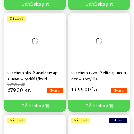
Gå til shop
Gå til shop
På tilbud
skechers skx_2 academy ag
skechers razor 2 elite ag neon
sunset – rød/blå/hvid
city – sort/lilla
799,00 kr.
1.699,00 kr.
679,00 kr.
Nyhed
Nyhed
Gå til shop
Gå til shop
På tilbud
På tilbud