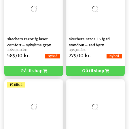
skechers razor fg laser
skechers razor 1.5 fg td
comfort – sølv/lime grøn
standout – rød børn
1.699,00 kr.
399,00 kr.
589,00 kr.
279,00 kr.
Nyhed
Nyhed
Gå til shop
Gå til shop
På tilbud