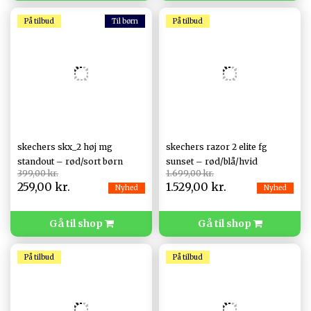
På tilbud
På tilbud
skechers skx_2 høj mg
skechers razor 2 elite fg
standout – rød/sort børn
sunset – rød/blå/hvid
399,00 kr.
1.699,00 kr.
259,00 kr.
1.529,00 kr.
Nyhed
Nyhed
Gå til shop
Gå til shop
På tilbud
På tilbud