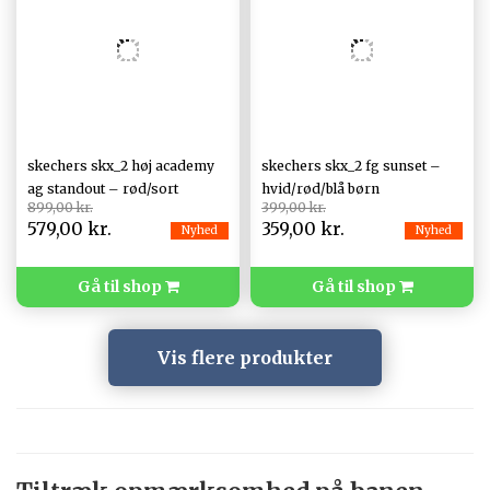
skechers skx_2 høj academy
skechers skx_2 fg sunset –
ag standout – rød/sort
hvid/rød/blå børn
899,00 kr.
399,00 kr.
579,00 kr.
359,00 kr.
Nyhed
Nyhed
Gå til shop
Gå til shop
Vis flere produkter