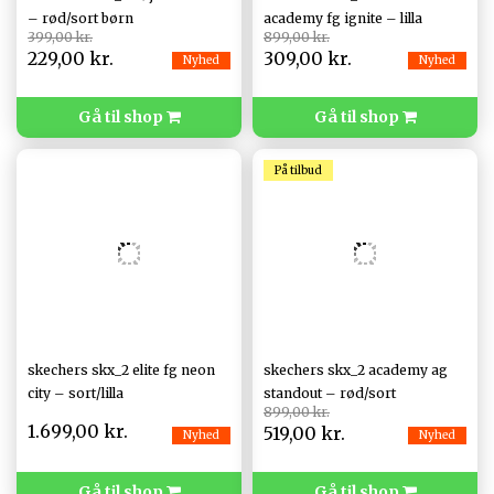
– rød/sort børn
academy fg ignite – lilla
399,00 kr.
899,00 kr.
229,00 kr.
309,00 kr.
Nyhed
Nyhed
Gå til shop
Gå til shop
På tilbud
skechers skx_2 elite fg neon
skechers skx_2 academy ag
city – sort/lilla
standout – rød/sort
899,00 kr.
1.699,00 kr.
519,00 kr.
Nyhed
Nyhed
Gå til shop
Gå til shop