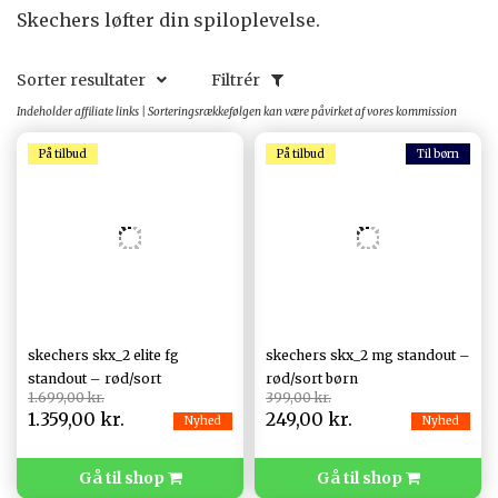
Skechers løfter din spiloplevelse.
Sorter resultater
Filtrér
Indeholder affiliate links | Sorteringsrækkefølgen kan være påvirket af vores kommission
På tilbud
På tilbud
skechers skx_2 elite fg
skechers skx_2 mg standout –
standout – rød/sort
rød/sort børn
1.699,00 kr.
399,00 kr.
1.359,00 kr.
249,00 kr.
Nyhed
Nyhed
Gå til shop
Gå til shop