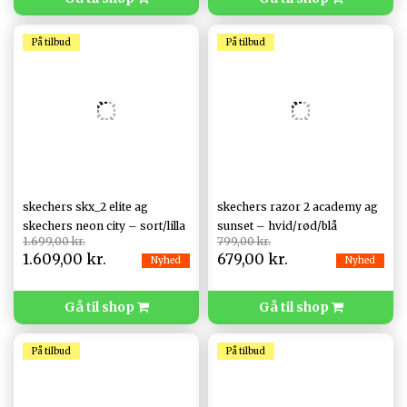
På tilbud
På tilbud
skechers skx_2 elite ag
skechers razor 2 academy ag
skechers neon city – sort/lilla
sunset – hvid/rød/blå
1.699,00 kr.
799,00 kr.
1.609,00 kr.
679,00 kr.
Nyhed
Nyhed
Gå til shop
Gå til shop
På tilbud
På tilbud