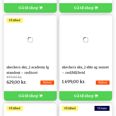
Gå til shop
Gå til shop
På tilbud
skechers skx_2 academy fg
skechers skx_2 elite ag sunset
standout – rød/sort
– rød/blå/hvid
899,00 kr.
1.699,00 kr.
629,00 kr.
Nyhed
Nyhed
Gå til shop
Gå til shop
På tilbud
På tilbud