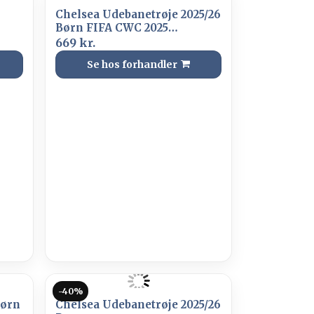
Chelsea Udebanetrøje 2025/26
Børn FIFA CWC 2025
Champions Badge
669 kr.
Se hos forhandler
-40%
Børn
Chelsea Udebanetrøje 2025/26