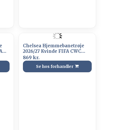
e
Chelsea Hjemmebanetrøje
A
2026/27 Kvinde FIFA CWC
dge
2025 Champions Badge
869 kr.
Se hos forhandler