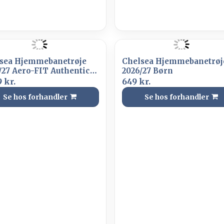
sea Hjemmebanetrøje
Chelsea Hjemmebanetrøj
/27 Aero-FIT Authentic
2026/27 Børn
 CWC 2025 Champions
 kr.
649 kr.
ge
Se hos forhandler
Se hos forhandler