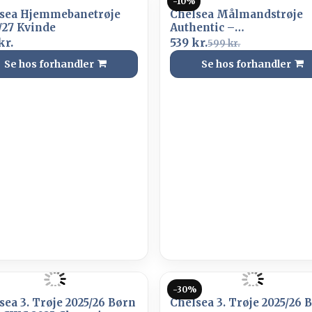
-10%
sea Hjemmebanetrøje
Chelsea Målmandstrøje
/27 Kvinde
Authentic –
Grå/Orange/Blå/Hvid
kr.
539 kr.
599 kr.
Se hos forhandler
Se hos forhandler
-30%
sea 3. Trøje 2025/26 Børn
Chelsea 3. Trøje 2025/26 