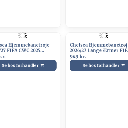
sea Hjemmebanetrøje
Chelsea Hjemmebanetrøj
/27 FIFA CWC 2025
2026/27 Lange Ærmer FIF
mpions Badge
CWC 2025 Champions Ba
kr.
949 kr.
Se hos forhandler
Se hos forhandler