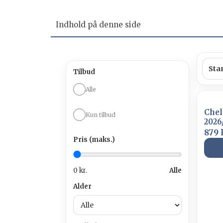
Indhold på denne side
Chelsea fodboldtrøjer
Forskellige Chelsea fodboldtrøjer
Tilbud
Om Chelsea FC
Alle
Chelsea mesterskaber
Chel
Kun tilbud
Kendte Chelsea spillere
2026
879 
Køb Chelsea merchandise
Pris (maks.)
0 kr.
Alle
Alder