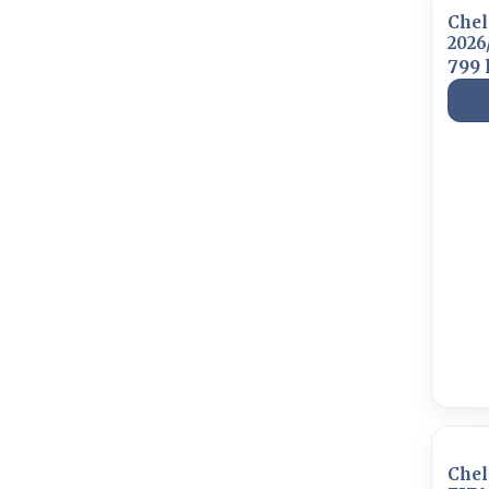
Chel
2026
799 
Chel