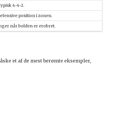
ypisk 4-4-2.
efensive position i zonen.
nger når bolden er erobret.
 måske et af de mest berømte eksempler,
.