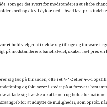
åde, som gør det svært for modstanderen at skabe chanc
boldensordbog.dk vil dykke ned i, hvad lavt pres indebæ
 hvor et hold vælger at trække sig tilbage og forsvare i 
ligt på modstanderens banehalvdel, skaber lavt pres en
er sig tæt på hinanden, ofte i et 4-4-2 eller 4-5-1 opstill
ækning og fokuserer i stedet på at forsvare bestemt
kke at lade sig trække op af banen og holde formationen
traangreb for at udnytte de muligheder, som opstår, nå