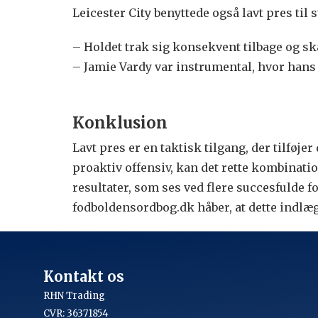
Leicester City benyttede også lavt pres til 
– Holdet trak sig konsekvent tilbage og 
– Jamie Vardy var instrumental, hvor hans 
Konklusion
Lavt pres er en taktisk tilgang, der tilføj
proaktiv offensiv, kan det rette kombinat
resultater, som ses ved flere succesfulde f
fodboldensordbog.dk håber, at dette indlæg 
Kontakt os
RHN Trading
CVR: 36371854