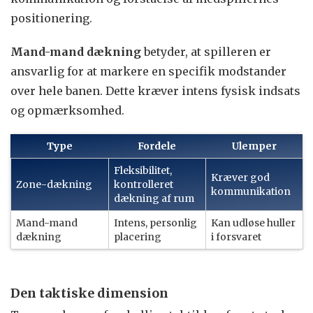
positionering.
Mand-mand dækning
betyder, at spilleren er
ansvarlig for at markere en specifik modstander
over hele banen. Dette kræver intens fysisk indsats
og opmærksomhed.
Type
Fordele
Ulemper
Fleksibilitet,
Kræver god
Zone-dækning
kontrolleret
kommunikation
dækning af rum
Mand-mand
Intens, personlig
Kan udløse huller
dækning
placering
i forsvaret
Den taktiske dimension