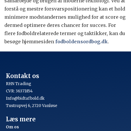
samarbejde og brugen af moderne teknologi. Ved at
forstå og mestre forsvarspositionering kan et hold
minimere modstandernes mulighed for at score og
dermed optimere deres chancer for succes. For
flere fodboldrelaterede termer og taktikker, kan du
besøge hjemmesiden
fodboldensordbog.dk
.
Kontakt os
RHN Trading
CVR: 36371854
Info@bidtafbold.dk
Tustrupvej 6, 2720 Vanløse
Læs mere
Om os