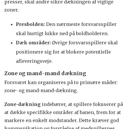
presser, skal andre sikre dækningen af vigtige
zoner.
Presbolden:
Den nærmeste forsvarsspiller
skal hurtigt lukke ned på boldholderen.
Dæk områder:
Øvrige forsvarsspillere skal
positionere sig for at blokere potentielle
afleveringsveje.
Zone og mand-mand dækning
Forsvaret kan organiseres på to primære måder:
zone- og mand-mand-dækning.
Zone-dækning
indebærer, at spillere fokuserer på
at dække specifikke områder af banen, frem for at
markere en enkelt modstander. Dette kræver god
kommunikation og forståelse af medspillernes