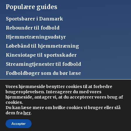
Populære guides
Sportsbarer i Danmark
Rebounder til fodbold
Hjemmetræningsudstyr
Løbebånd til hjemmetræning
Kinesiotape til sportsskader
Streamingtjenester til fodbold
Fodboldbøger som du bør læse
Vores hjemmeside benytter cookies til at forbedre
brugeroplevelsen. Interagerer du med vores
hjemmeside, antager vi, at du accepterer vores brug af
cookies.
Du kan læse mere om hvilke cookies vi bruger eller slå
Copyright © RHN Trading
dem fra
her
.
Accepter