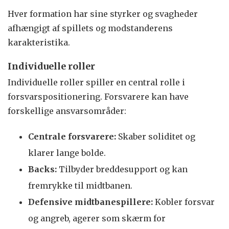
Hver formation har sine styrker og svagheder
afhængigt af spillets og modstanderens
karakteristika.
Individuelle roller
Individuelle roller spiller en central rolle i
forsvarspositionering. Forsvarere kan have
forskellige ansvarsområder:
Centrale forsvarere:
Skaber soliditet og
klarer lange bolde.
Backs:
Tilbyder breddesupport og kan
fremrykke til midtbanen.
Defensive midtbanespillere:
Kobler forsvar
og angreb, agerer som skærm for