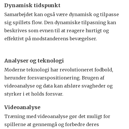
Dynamisk tidspunkt
Samarbejdet kan også være dynamisk og tilpasse
sig spillets flow. Den dynamiske tilpasning kan
beskrives som evnen til at reagere hurtigt og
effektivt på modstanderens bevægelser.
Analyser og teknologi
Moderne teknologi har revolutioneret fodbold,
herunder forsvarspositionering. Brugen af
videoanalyse og data kan afsløre svagheder og
styrker i et holds forsvar.
Videoanalyse
Træning med videoanalyse gør det muligt for
spillerne at gennemgå og forbedre deres